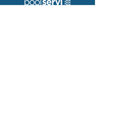
¿Quiénes somos?
Ventajas miembros
Hazte miembro
Contacto
972-651172
info@poolservi.com
Servicios
Mantenimientos
Asistencia Técnica
Instalaciones