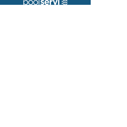
¿Quiénes somos?
Ventajas miembros
Hazte miembro
Contacto
972-651172
info@poolservi.com
Servicios
Mantenimientos
Asistencia Técnica
Instalaciones