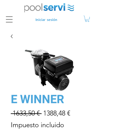
Iniciar sesión
E WINNER
Precio
Precio
 1633,50 € 
1388,48 €
de
Impuesto incluido
oferta