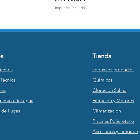
Impuesto incluido
Agregar al carrito
os
Tienda
ientos
Todos los productos
 Técnica
Químicos
nes
Cloración Salina
Químico del agua
Filtración y Motores
 de Fugas
Climatización
Piscinas Poliuretano
Accesorios y Limpieza