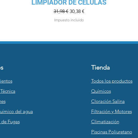
Vista rápida
LIMPIADOR DE CÉLULAS
Precio
Precio de oferta
31,98 €
30,38 €
Impuesto incluido
Agregar al carrito
os
Tienda
ientos
Todos los productos
 Técnica
Químicos
nes
Cloración Salina
Químico del agua
Filtración y Motores
 de Fugas
Climatización
Piscinas Poliuretano