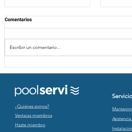
Comentarios
Escribir un comentario...
INVERNACIÓN DE LA
BALANCE 
PISCINA
AGUA
Servici
¿Quiénes somos?
Mantenim
Ventajas miembros
Asistencia
Hazte miembro
Instalacio