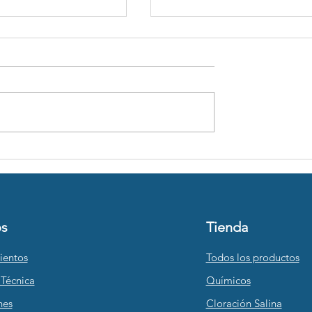
QUÍMICO DEL
TRATAMIENTO FÍSICO D
AGUA
os
Tienda
ientos
Todos los productos
 Técnica
Químicos
nes
Cloración Salina