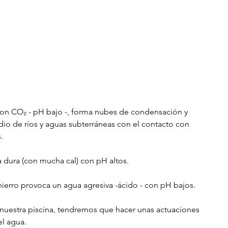
 con CO₂ - pH bajo -, forma nubes de condensación y 
edio de ríos y aguas subterráneas con el contacto con 
.
a dura (con mucha cal) con pH altos.
hierro provoca un agua agresiva -ácido - con pH bajos.
nuestra piscina, tendremos que hacer unas actuaciones 
el agua.