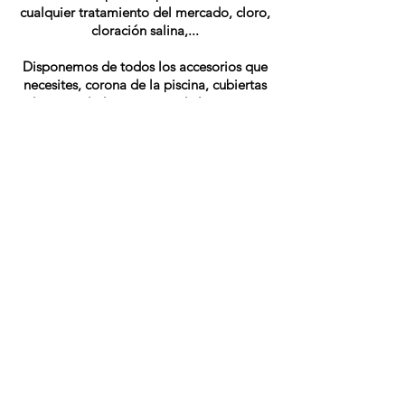
cualquier tratamiento del mercado, cloro,
cloración salina,...
Disponemos de todos los accesorios que
necesites, corona de la piscina, cubiertas
de seguridad, accesorios de limpieza,...
Dinos el modelo y los accesorios que te
gustarían y te hacemos un presupuesto
sin compromiso
Pedir presupuesto
¿Quiénes somos?
Ventajas miembros
Hazte miembro
Contacto